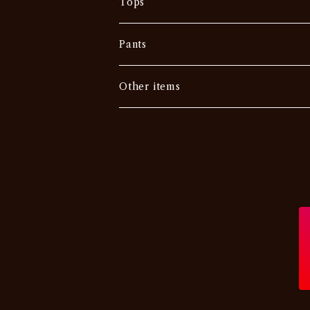
Tops
Tee
Pants
Vintage
Outer
Denim
Other items
Others
Sweat •Sweater
Slacks
Military
Chino・Work
USA
Others
Others
EURO