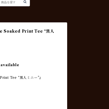
e Soaked Print Tee “黒人
 available
d Print Tee “黒人ミニー”』