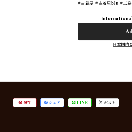
#古着屋 #古着屋blu #三
Internationa
Ad
日本国内
保存
シェア
LINE
ポスト