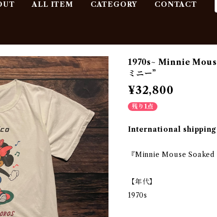
OUT
ALL ITEM
CATEGORY
CONTACT
1970s~ Minnie Mous
ミニー”
¥32,800
残り1点
International shipping
『Minnie Mouse Soake
【年代】
1970s