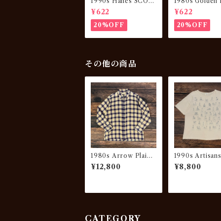
1990s Hanes SCOO
1980s Golden 
BY DOO Sweatshirt
Varsity JKT “m
¥622
¥622
“sun fade”
n USA”
20%OFF
20%OFF
その他の商品
1980s Arrow Plaid
1990s Artisan
Light Flannel Shirt
higan Rag Prin
¥12,800
¥8,800
CATEGORY