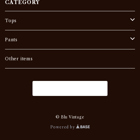
CATEGORY
Tops
Tee
Pants
Vintage
Outer
Denim
Other items
Others
Sweat •Sweater
Slacks
商品一覧に戻る
Military
Chino・Work
USA
Others
Others
© Blu Vintage
Powered by
EURO