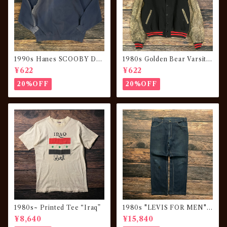
1990s Hanes SCOOBY DO
1980s Golden Bear Varsity
O Sweatshirt “sun fade”
JKT “made in USA”
¥622
¥622
20%OFF
20%OFF
1980s~ Printed Tee “Iraq”
1980s "LEVIS FOR MEN"
Denim Pants
¥8,640
¥15,840