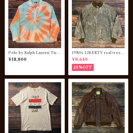
Polo by Ralph Lauren Tie
1980s LIBERTY real tree c
Dye Open Collar Shirt
amouflage JKT
¥18,800
¥8,640
20%OFF