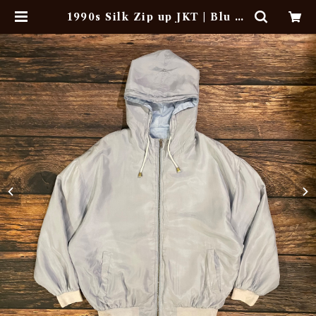
1990s Silk Zip up JKT | Blu Vi
ntage