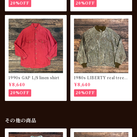
20%OFF
20%OFF
1990s GAP L/S linen shirt
1980s LIBERTY real tree c
amouflage JKT
¥8,640
¥8,640
20%OFF
20%OFF
その他の商品