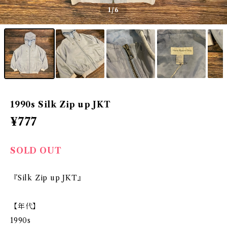
1
/6
1990s Silk Zip up JKT
¥777
SOLD OUT
『Silk Zip up JKT』
【年代】
1990s