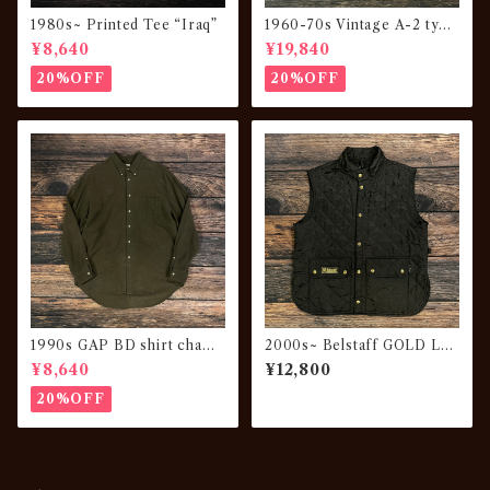
1980s~ Printed Tee “Iraq”
1960-70s Vintage A-2 type
Leather JKT "襤褸"
¥8,640
¥19,840
20%OFF
20%OFF
1990s GAP BD shirt chamo
2000s~ Belstaff GOLD LA
is cross cotton × rayon
BEL Quilted vest
¥8,640
¥12,800
20%OFF