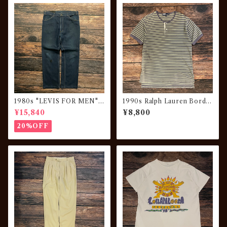
1980s "LEVIS FOR MEN"
1990s Ralph Lauren Borde
Denim Pants
r Henley Tee
¥15,840
¥8,800
20%OFF