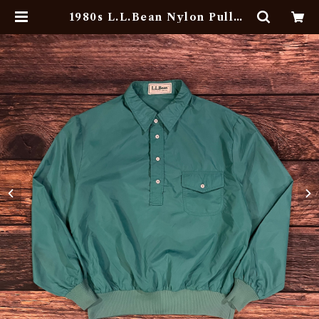
1980s L.L.Bean Nylon Pullov
er Shirt | Blu Vintage