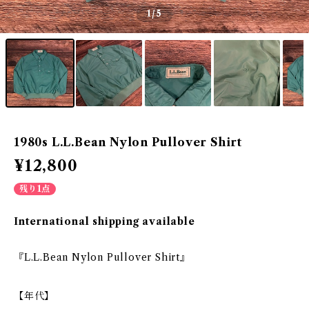
1
/5
1980s L.L.Bean Nylon Pullover Shirt
¥12,800
残り1点
International shipping available
『L.L.Bean Nylon Pullover Shirt』
【年代】