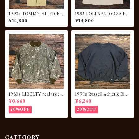
1990s TOMMY HILFIGER
1993 LOLLAPALOOZA Pri
Wool Gabardine Trousers
nt Tee
¥14,800
¥14,800
1980s LIBERTY real tree c
1990s Russell Athletic Blan
amouflage JKT
k Sweat Shirt
¥8,640
¥6,240
20%OFF
20%OFF
CATEGORY