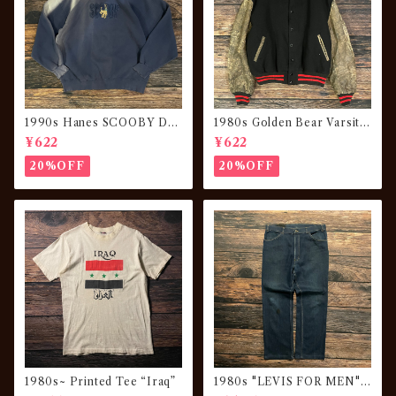
1990s Hanes SCOOBY DO
1980s Golden Bear Varsity
O Sweatshirt “sun fade”
JKT “made in USA”
¥622
¥622
20%OFF
20%OFF
1980s~ Printed Tee “Iraq”
1980s "LEVIS FOR MEN"
Denim Pants