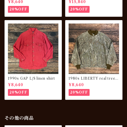
¥8,640
¥15,840
20%OFF
20%OFF
1990s GAP L/S linen shirt
1980s LIBERTY real tree c
amouflage JKT
¥8,640
¥8,640
20%OFF
20%OFF
その他の商品