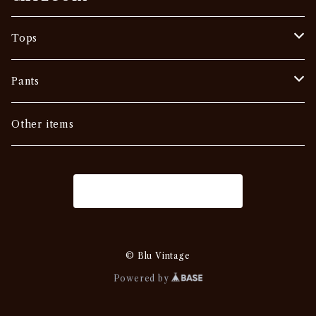
Tops
Tee
Pants
Vintage
Outer
Denim
Other items
Others
Sweat •Sweater
Slacks
商品一覧に戻る
Military
Chino・Work
USA
Others
Others
© Blu Vintage
Powered by
EURO